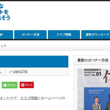
針
ガバナー月信
クラブ情報
資料ダウンロード
ました
最新のガバナー月信
く
rotary2740
feedly
Pin it
ましたので、
クラブ情報
にホームページの