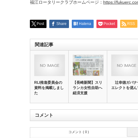
福江ロータリークラブホームページ：
https://fukuerc.co
Post
Share
Hatena
Pocket
RSS
関連記事
RLI推進委員会の
【長崎新聞】スリ
辻幸徳ガバナ
資料を掲載しまし
ランカ女性自助へ
エレクトを偲ん
た
経済支援
コメント
コメント ( 0 )