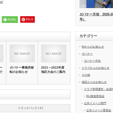
m/
ガバナー月信 2026-20
号）
feedly
Pin it
カテゴリー
RIからのお知らせ
ガバナー
ガバナー月信
ー
ガバナー事務所移
2021～2022年度
クラブからのお知らせ
で
転のお知らせ
地区大会のご案内
その他
地区からのお知らせ
クラブ管理運営・会員
RLI推進委員会
公共イメージ部門
トラックバック ( 0 )
公共イメージ委員会