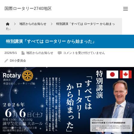
国際ロータリー2740地区
Home
地区からのお知らせ
特別講演「すべては ロータリー から始まっ
た」
特別講演「すべては ロータリー から始まった」
特
2026/5/1
地区からのお知らせ
コメントを受け付けていません
別
講
DX小委員会
演
「す
べ
て
は
ロ
ー
タ
リ
ー
か
ら
始
ま
っ
た」
は