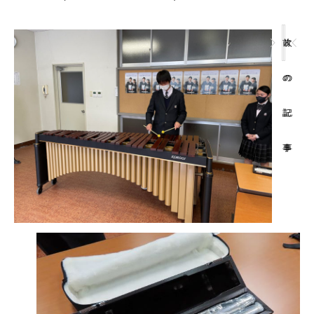
前
次
の
の
記
記
事
事