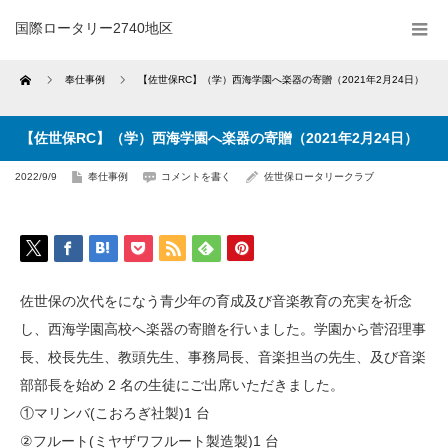
国際ロータリー2740地区
Home
奉仕事例
【佐世保RC】（学）西海学園へ楽器の寄贈（2021年2月24日）
【佐世保RC】（学）西海学園へ楽器の寄贈（2021年2月24日）
2022/9/9
奉仕事例
コメントを書く
佐世保ロータリークラブ
佐世保の次代をになう青少年の育成及び音楽教育の充実を祈念
し、西海学園高校へ楽器の寄贈を行いました。学園から菅沼理事
長、校長先生、教頭先生、事務局長、音楽担当の先生、及び音楽
部部長を始め 2 名の生徒にご出席いただきました。
①マリンバ(こおろぎ社製)1 台
②フルート(ミヤザワフルート製造製)1 台