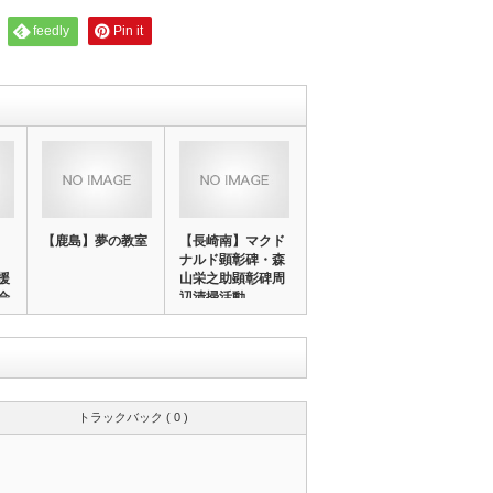
feedly
Pin it
【鹿島】夢の教室
【長崎南】マクド
ナルド顕彰碑・森
援
山栄之助顕彰碑周
会
辺清掃活動
トラックバック ( 0 )