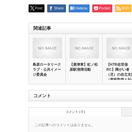
Post
Share
Hatena
Pocket
RSS
関連記事
島原ロータリーク
【唐津東】虹ノ松
【HTB佐世保
ラブ・公共イメー
原駅清掃活動
RC】障がい者
ジ委員会
（児）の自立支
（資格取得と社
参加…
コメント
コメント ( 0 )
この記事へのコメントはありません。