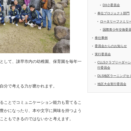
DX小委員会
奉仕プロジェクト部門
ロータリーファミリ
国際青少年交換委
奉仕事例
委員会からのお知らせ
実行委員会
として、諌早市内の幼稚園、保育園を毎年一
CLLSクラブリーダー
行委員会
DLS地区ラーニングセ
地区大会実行委員会
力等自分で考える力が磨かれます。
ることでコミュニケーション能力も育てるこ
豊かになったり、本や文字に興味を持つよう
こともできるのではないかと考えます。