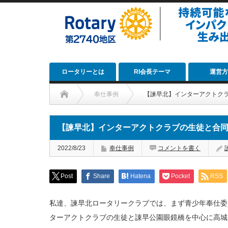
ロータリーとは
RI会長テーマ
運営方
奉仕事例
【諫早北】インターアクトク
【諫早北】インターアクトクラブの生徒と合
2022/8/23
奉仕事例
コメントを書く
Post
Share
Hatena
Pocket
RSS
私達、諫早北ロータリークラブでは、まず青少年奉仕委
ターアクトクラブの生徒と諌早公園眼鏡橋を中心に高城