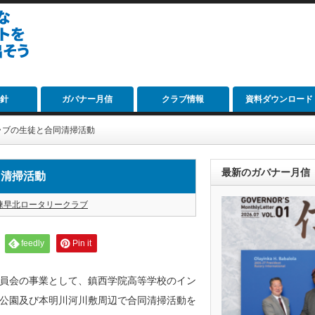
針
ガバナー月信
クラブ情報
資料ダウンロード
ラブの生徒と合同清掃活動
最新のガバナー月信
同清掃活動
諫早北ロータリークラブ
feedly
Pin it
員会の事業として、鎮西学院高等学校のイン
公園及び本明川河川敷周辺で合同清掃活動を