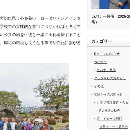
ガバナー月信 2026-20
大切に思う心を養い、ロータリアンとインタ
号）
学校での実践的な意欲につながればと考えて
い公共の場を生徒と一緒に美化清掃すること
カテゴリー
、周辺の環境も良くなる事で活性化に繋がる
RIからのお知らせ
ガバナー
ガバナー月信
クラブからのお知らせ
その他
地区からのお知らせ
クラブ管理運営・会員
RLI推進委員会
公共イメージ部門
公共イメージ委員会