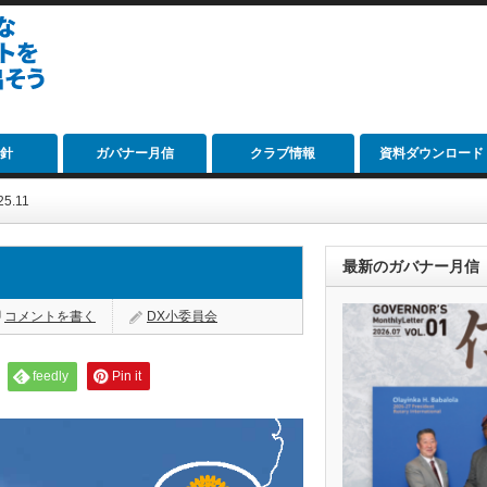
針
ガバナー月信
クラブ情報
資料ダウンロード
5.11
最新のガバナー月信
コメントを書く
DX小委員会
feedly
Pin it