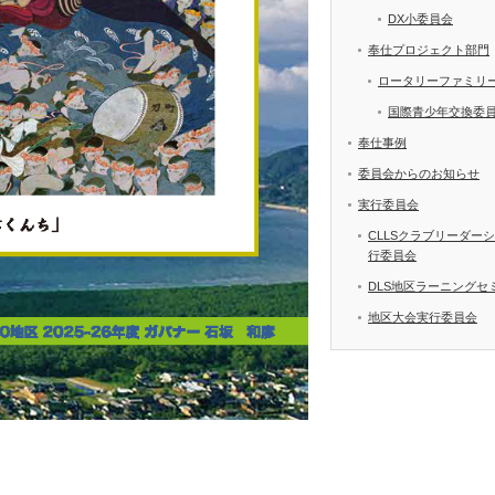
DX小委員会
奉仕プロジェクト部門
ロータリーファミリ
国際青少年交換委
奉仕事例
委員会からのお知らせ
実行委員会
CLLSクラブリーダー
行委員会
DLS地区ラーニングセ
地区大会実行委員会