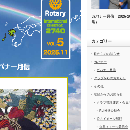
ガバナー月信 2026-20
号）
カテゴリー
RIからのお知らせ
ガバナー
ガバナー月信
クラブからのお知らせ
その他
地区からのお知らせ
クラブ管理運営・会員
RLI推進委員会
公共イメージ部門
公共イメージ委員会