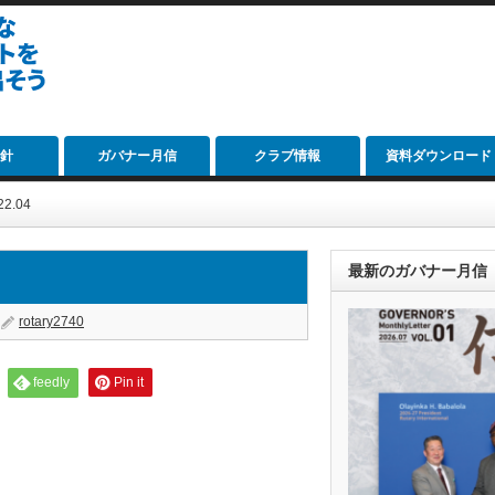
針
ガバナー月信
クラブ情報
資料ダウンロード
2.04
最新のガバナー月信
rotary2740
feedly
Pin it