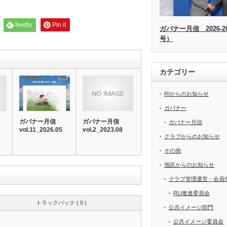
feedly
Pin it
ガバナー月信 2026-20
号）
カテゴリー
RIからのお知らせ
ガバナー
ガバナー月信
ガバナー月信
ガバナー月信
vol.11_2026.05
vol.2_2023.08
クラブからのお知らせ
その他
地区からのお知らせ
クラブ管理運営・会員
RLI推進委員会
トラックバック ( 0 )
公共イメージ部門
公共イメージ委員会