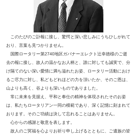
このたびのご訃報に接し、驚愕と深い悲しみにうちひしがれて
おり、言葉も見つかりません。
国際ロータリー第2740地区ガバナーエレクト辻幸徳様のご逝
去の報に接し、故人の温かなお人柄と、誰に対しても誠実で、分
け隔てのない深い愛情に満ち溢れたお姿、ロータリー活動におけ
るご尽力に対し、私どもどれほどの力を頂いたか、そのご恩は、
山よりも高く、谷よりも深いものでありました。
常に未来を見据え、平和と奉仕の精神を体現されたそのお姿
は、私たちロータリアン一同の模範であり、深く記憶に刻まれて
おります。そのご功績は決して忘れることはありません。
心からの感謝と敬意を表します。
故人のご冥福を心よりお祈り申し上げるとともに、ご遺族の皆