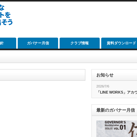
針
ガバナー月信
クラブ情報
資料ダウンロード
お知らせ
2026/7/6
「LINE WORKS」ア
最新のガバナー月信