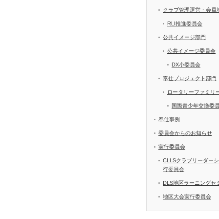
クラブ管理運営・会員
RLI推進委員会
公共イメージ部門
公共イメージ委員会
DX小委員会
奉仕プロジェクト部門
ロータリーファミリ
国際青少年交換委
奉仕事例
委員会からのお知らせ
実行委員会
CLLSクラブリーダー
行委員会
DLS地区ラーニングセ
地区大会実行委員会