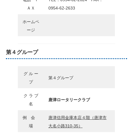
ＡＸ
0954-62-2633
ホームペ
ージ
第４グループ
グ ル ー
第４グループ
プ
ク ラ ブ
唐津ロータリークラブ
名
例 会
唐津信用金庫本店４階（唐津市
場
大名小路310-35）