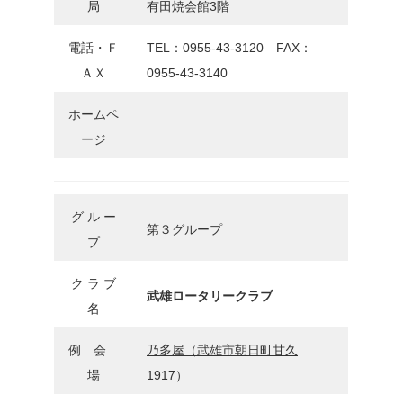
局
有田焼会館3階
電話・Ｆ
TEL：0955-43-3120 FAX：
ＡＸ
0955-43-3140
ホームペ
ージ
グ ル ー
第３グループ
プ
ク ラ ブ
武雄ロータリークラブ
名
例 会
乃多屋（武雄市朝日町甘久
場
1917）