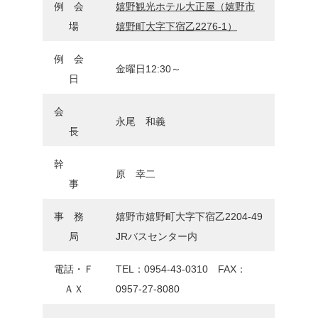
例 会
嬉野観光ホテル大正屋（嬉野市
場
嬉野町大字下宿乙2276-1）
例 会
金曜日12:30～
日
会
永尾 和義
長
幹
原 幸二
事
事 務
嬉野市嬉野町大字下宿乙2204-49
局
JRバスセンター内
電話・Ｆ
TEL：0954-43-0310 FAX：
ＡＸ
0957-27-8080