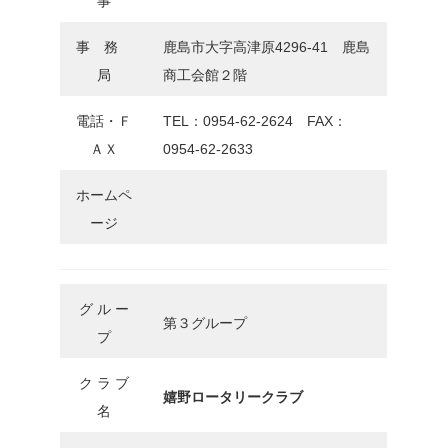
事
事 務
鹿島市大字高津原4296-41 鹿島
局
商工会館２階
電話・Ｆ
TEL：0954-62-2624 FAX：
ＡＸ
0954-62-2633
ホームペ
ージ
グ ル ー
第３グループ
プ
ク ラ ブ
嬉野ロータリークラブ
名