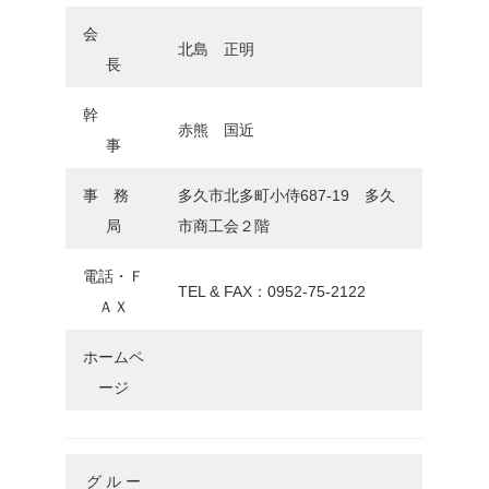
会
北島 正明
長
幹
赤熊 国近
事
事 務
多久市北多町小侍687-19 多久
局
市商工会２階
電話・Ｆ
TEL & FAX：0952-75-2122
ＡＸ
ホームペ
ージ
グ ル ー