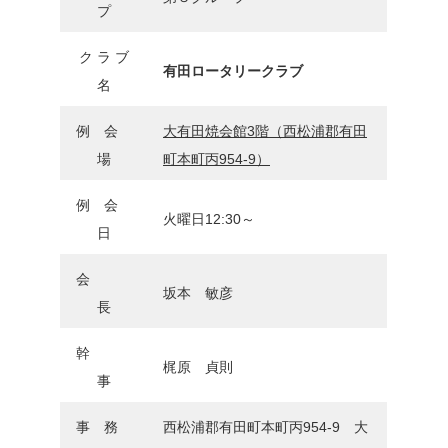
プ
ク ラ ブ
有田ロータリークラブ
名
例 会
大有田焼会館3階（西松浦郡有田
場
町本町丙954-9）
例 会
火曜日12:30～
日
会
坂本 敏彦
長
幹
梶原 貞則
事
事 務
西松浦郡有田町本町丙954-9 大