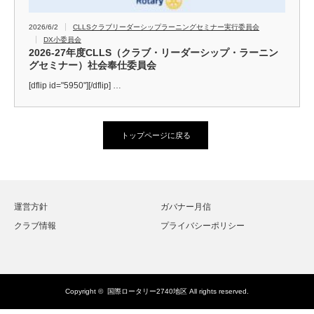
2026/6/2
CLLSクラブリーダーシップラーニングセミナー実行委員会
DX小委員会
2026-27年度CLLS（クラブ・リーダーシップ・ラーニン
グセミナー）社会奉仕委員会
[dflip id="5950"][/dflip] …
トップページに戻る
運営方針
ガバナー月信
クラブ情報
プライバシーポリシー
Copyright ©
国際ロータリー2740地区
All rights reserved.