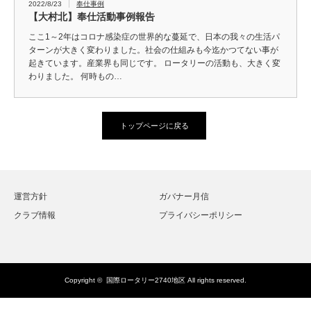
2022/8/23
奉仕事例
【大村北】奉仕活動事例報告
ここ1～2年はコロナ感染症の世界的な蔓延で、日本の我々の生活パ
ターンが大きく変わりました。社会の仕組みも今迄かつてない事が
起きています。産業界も同じです。 ロータリーの活動も、大きく変
わりました。 何時もの…
トップページに戻る
運営方針
ガバナー月信
クラブ情報
プライバシーポリシー
Copyright ©
国際ロータリー2740地区
All rights reserved.